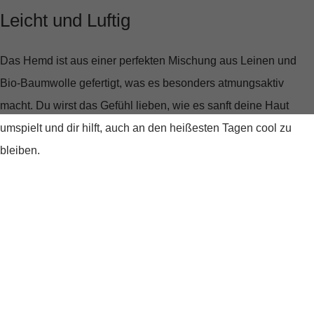
Leicht und Luftig
Das Hemd ist aus einer perfekten Mischung aus Leinen und
Bio-Baumwolle gefertigt, was es besonders atmungsaktiv
macht. Du wirst das Gefühl lieben, wie es sanft deine Haut
umspielt und dir hilft, auch an den heißesten Tagen cool zu
bleiben.
Lässig Eleganter Look
Der charakteristische Bowlingkragen verleiht dem Hemd eine
lässige Note, während der gerade Schnitt und die kurzen Ärmel
für eine moderne Silhouette sorgen. Ob du es zu einer lockeren
Hose oder Shorts kombinierst, dieses Hemd passt sich deinem