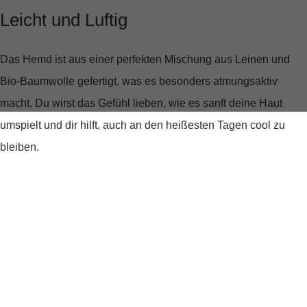
Leicht und Luftig
Das Hemd ist aus einer perfekten Mischung aus Leinen und
Bio-Baumwolle gefertigt, was es besonders atmungsaktiv
macht. Du wirst das Gefühl lieben, wie es sanft deine Haut
umspielt und dir hilft, auch an den heißesten Tagen cool zu
bleiben.
Lässig Eleganter Look
Der charakteristische Bowlingkragen verleiht dem Hemd eine
lässige Note, während der gerade Schnitt und die kurzen Ärmel
für eine moderne Silhouette sorgen. Ob du es zu einer lockeren
Hose oder Shorts kombinierst, dieses Hemd passt sich deinem