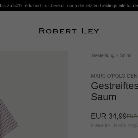
s zu 50% reduziert - sichere dir noch die letzten Lieblingsteile für
Bekleidung
Shirts
MARC O'POLO DEN
Gestreifte
Saum
EUR 34,99
EUR 
Preise inkl. MwSt. zzg