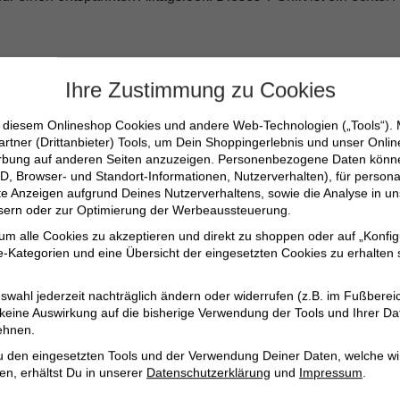
Ihre Zustimmung zu Cookies
n diesem Onlineshop Cookies und andere Web-Technologien („Tools“).
tionen
artner (Drittanbieter) Tools, um Dein Shoppingerlebnis und unser Onli
erbung auf anderen Seiten anzuzeigen. Personenbezogene Daten können
chöne Optik
D, Browser- und Standort-Informationen, Nutzerverhalten), für persona
erte Anzeigen aufgrund Deines Nutzerverhaltens, sowie die Analyse in
ssern oder zur Optimierung der Werbeaussteuerung.
 um alle Cookies zu akzeptieren und direkt zu shoppen oder auf „Konfig
-Kategorien und eine Übersicht der eingesetzten Cookies zu erhalten s
ilvolle T-Shirt zu einem unverzichtbaren Bestandteil Deiner Gar
swahl jederzeit nachträglich ändern oder widerrufen (z.B. im Fußberei
 keine Auswirkung auf die bisherige Verwendung der Tools und Ihrer Da
ehnen.
u den eingesetzten Tools und der Verwendung Deiner Daten, welche wi
en, erhältst Du in unserer
Datenschutzerklärung
und
Impressum
.