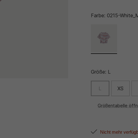
Farbe:
0215-White_M
Größe:
L
L
XS
Größentabelle öff
Nicht mehr verfüg