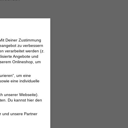
 Mit Deiner Zustimmung
neangebot zu verbessern
 verarbeitet werden (z.
lisierte Angebote und
 unserem Onlineshop, um
urieren“, um eine
owie eine individuelle
derobe!
ch unserer Webseite).
ten. Du kannst hier den
r und unsere Partner