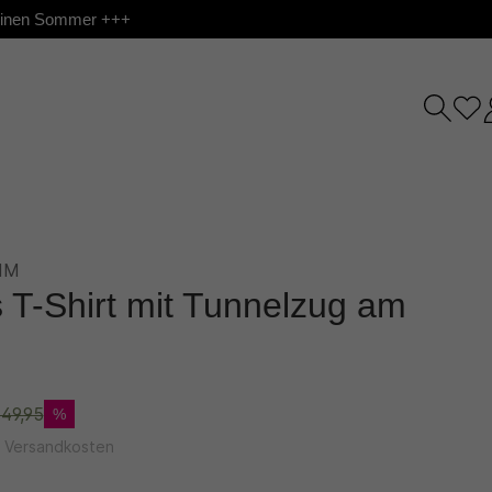
 deinen Sommer +++
IM
s T-Shirt mit Tunnelzug am
49,95
%
l. Versandkosten