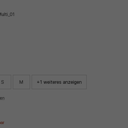
ulti_01
S
M
+1 weiteres anzeigen
nen
bar