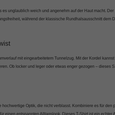
as es unglaublich weich und angenehm auf der Haut macht. Der l
ngsfreiheit, während der klassische Rundhalsausschnitt dem D
wist
mverlauf mit eingearbeitetem Tunnelzug
. Mit der Kordel kanns
eren. Ob locker und leger oder etwas enger gezogen – dieses S
e hochwertige Optik, die nicht verblasst. Kombiniere es für de
ür einen entspannten Alltagslook. Dieses T-Shirt ist ein echter A