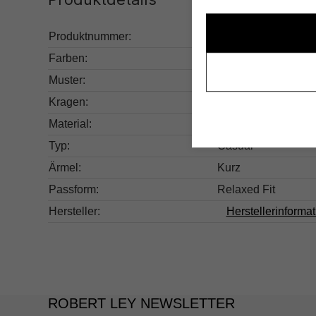
Produktnummer:
232.5000010176-0
Farben:
Mehrfarbig
Muster:
Gestreift
Kragen:
Rundhals
Material:
100% Baumwolle
Typ:
Casual
Ärmel:
Kurz
Passform:
Relaxed Fit
Hersteller:
Herstellerinforma
ROBERT LEY NEWSLETTER