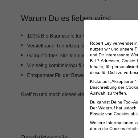
Warum Du es lieben wirst
100% Bio-Baumwolle für höchsten Tragekomfort
Robert Ley verwendet i
Verstellbarer Tunnelzug für individuelle Styling-Op
nutzen wir und unsere P
und Dir interessante W
Garngefärbtes Streifenmuster für eine dauerhaft s
B. IP-Adressen, Cookie-I
Vielseitig kombinierbar für zahlreiche Anlässe
Inhalte, für personalisi
diese für Dich zu verbe
Entspannter Fit, der Bewegungsfreiheit bietet
Klicke auf „Akzeptieren“
Beschreibung der Cookie
Auswahl zu treffen.
Greif zu und mach dieses vielseitige, bequeme und st
Du kannst Deine Tool-Au
Der Widerruf hat jedoch
Einsatz von Cookies abl
Weitere Informationen z
durch die Cookies erheb
Produktdetails