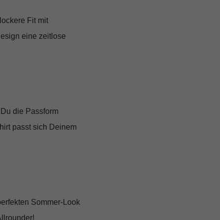
ockere Fit mit
esign eine zeitlose
t Du die Passform
hirt passt sich Deinem
n perfekten Sommer-Look
llrounder!