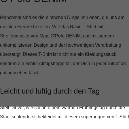
Manchmal sind es die einfachen Dinge im Leben, die uns am
meisten Freude bereiten. Wie das
Basic T-Shirt mit
Streifenmuster
von Marc O'Polo DENIM, das mit seinem
unkomplizierten Design und der hochwertigen Verarbeitung
überzeugt. Dieses T-Shirt ist nicht nur ein Kleidungsstück,
sondern ein echter Alltagsbegleiter, der Dich in jeder Situation
gut aussehen lässt.
Leicht und luftig durch den Tag
Stell Dir vor, wie Du an einem warmen Frühlingstag durch die
Stadt schlenderst, bekleidet mit diesem superbequemen T-Shirt
aus
100% Bio-Baumwolle
. Die hautsympathische Qualität sorgt