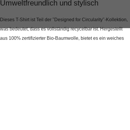
Umweltfreundlich und stylisch
Dieses T-Shirt ist Teil der "Designed for Circularity"-Kollektion,
was bedeutet, dass es vollständig recycelbar ist. Hergestellt
aus
100% zertifizierter Bio-Baumwolle
, bietet es ein weiches
Tragegefühl und steht für eine umweltbewusste
Modeentscheidung. Du tust also nicht nur etwas Gutes für
deinen Kleiderschrank, sondern auch für unseren Planeten!
Perfekt für jeden Anlass
Ob für das Büro, einen entspannten Tag zuhause oder einen
Ausflug mit Freunden – dieses T-Shirt passt immer. Der
gerippte Rundhalsausschnitt
und die
kurzen Ärmel
sorgen für
einen bequemen Fit, während der gerade Saum das schlichte