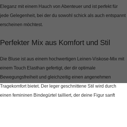
Eleganz mit einem Hauch von Abenteuer und ist perfekt für
jede Gelegenheit, bei der du sowohl schick als auch entspannt
erscheinen möchtest.
Perfekter Mix aus Komfort und Stil
Die Bluse ist aus einem hochwertigen
Leinen-Viskose-Mix mit
einem Touch Elasthan
gefertigt, der dir optimale
Bewegungsfreiheit und gleichzeitig einen angenehmen
Tragekomfort bietet. Der leger geschnittene Stil wird durch
einen femininen Bindegürtel tailliert, der deine Figur sanft
umschmeichelt und eine attraktive Silhouette zaubert.
Details, die begeistern