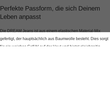
Perfekte Passform, die sich Deinem
Leben anpasst
Die DREAM Jeans ist aus einem
elastischen Material-Mix
gefertigt, der hauptsächlich aus Baumwolle besteht. Dies sorgt
für ein weiches Gefühl auf der Haut und bietet gleichzeitig
genügend Elastizität, um sich jeder Deiner Bewegungen
anzupassen. Der hohe Stretch-Anteil bedeutet, dass die Jeans
eine Größe kleiner passt – ideal, um Deine Figur optimal zur
Geltung zu bringen.
Stilvolle Details, die begeistern
Das 5-Pocket-Design ist nicht nur praktisch, sondern verleiht