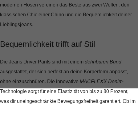
modernen Hosen vereinen das Beste aus zwei Welten: den
klassischen Chic einer Chino und die Bequemlichkeit deiner
Lieblingsjeans.
Bequemlichkeit trifft auf Stil
Die
Jeans Driver Pants
sind mit einem
dehnbaren Bund
ausgestattet, der sich perfekt an deine Körperform anpasst,
ohne einzuschnüren. Die innovative
MACFLEXX Denim
-
Technologie sorgt für eine Elastizität von bis zu 80 Prozent,
was dir uneingeschränkte Bewegungsfreiheit garantiert. Ob im
Büro oder auf langen Autofahrten, diese Hose macht jede
Bewegung mit und behält dabei stets ihre Form.