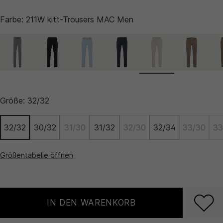
Farbe:
211W kitt-Trousers MAC Men
Größe:
32/32
32/32
30/32
31/30
31/32
32/30
32/34
33/30
33
Größentabelle öffnen
IN DEN WARENKORB