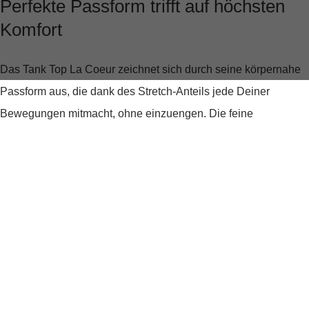
Perfekte Passform trifft auf höchsten
Komfort
Das Tank Top La Coeur zeichnet sich durch seine körpernahe
Passform aus, die dank des Stretch-Anteils jede Deiner
Bewegungen mitmacht, ohne einzuengen. Die feine
Rippstruktur sorgt für eine schmeichelhafte Optik, die Deine
Figur gekonnt in Szene setzt. Ob beim Sport, in der Freizeit
oder als Basis für Dein Büro-Outfit – dieses Top ist ein echter
Allrounder.
Stilvoll durch den Tag
Der klassische Rundhalsausschnitt und die breiten Träger
verleihen dem Tank Top eine zeitlose Eleganz, während der