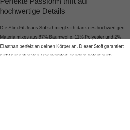
Perfekte Passform trifft auf
hochwertige Details
Die
Slim-Fit Jeans Sol
schmiegt sich dank des hochwertigen
Materialmixes aus 87% Baumwolle, 11% Polyester und 2%
Elasthan perfekt an deinen Körper an. Dieser Stoff garantiert
nicht nur optimalen Tragekomfort, sondern betont auch
vorteilhaft deine Silhouette. Das dezente Used-Finish verleiht
der Jeans einen lässigen Touch, während das edle Leder-
Patch am rückseitigen Bund und die geprägten Logo-Details
subtile, aber wirkungsvolle Akzente setzen.
Stilvolle Vielseitigkeit für jeden Anlass
Egal, ob du ins Büro gehst oder einen entspannten Tag in der