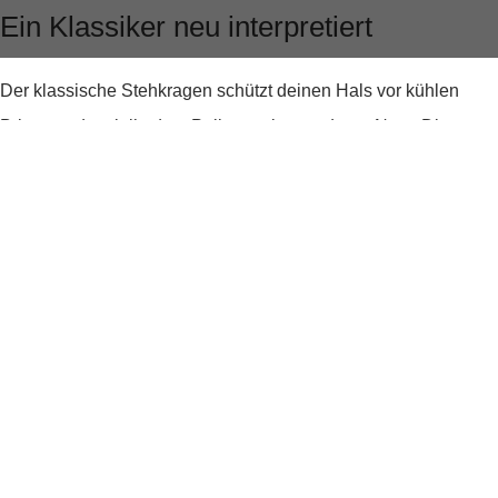
Ein Klassiker neu interpretiert
Der klassische Stehkragen schützt deinen Hals vor kühlen
Brisen und verleiht dem Pullover eine moderne Note. Die
unifarbene Gestaltung macht den Pullover zu einem
vielseitigen Begleiter, der sich mühelos in jede Garderobe
einfügt. Ob du ihn zur Jeans für einen entspannten
Wochenend-Look oder zur Anzughose für das Büro
kombinierst, der
Rollkragenpullover Donte
passt immer.
Bequemlichkeit trifft auf Eleganz
Die Regular Fit Passform des Pullovers sorgt für optimale
Bewegungsfreiheit und macht ihn zu einem idealen Begleiter