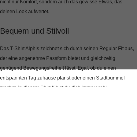
nicht nur Komfort, sondern auch das gewisse Etwas, das
deinen Look aufwertet.
Bequem und Stilvoll
Das T-Shirt Alphis zeichnet sich durch seinen
Regular Fit
aus,
der eine angenehme Passform bietet und gleichzeitig
genügend Bewegungsfreiheit lässt. Egal, ob du einen
entspannten Tag zuhause planst oder einen Stadtbummel
machst, in diesem Shirt fühlst du dich immer wohl.
Klassisch trifft auf Modern
Der
Rundhalsausschnitt
verleiht dem T-Shirt einen zeitlosen
Look, der sich mühelos zu jedem Outfit kombinieren lässt. Das