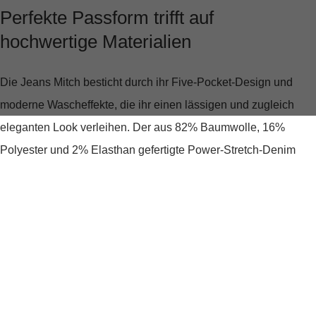
Perfekte Passform trifft auf
hochwertige Materialien
Die Jeans Mitch besticht durch ihr
Five-Pocket-Design
und
moderne Wascheffekte, die ihr einen lässigen und zugleich
eleganten Look verleihen. Der aus
82% Baumwolle, 16%
Polyester und 2% Elasthan
gefertigte Power-Stretch-Denim
bietet eine leichte, flexible Passform, die sich Deinem Körper
anpasst, ohne einzuengen. Ideal für lange Tage, an denen
Komfort genauso wichtig ist wie Stil.
Details, die begeistern
Neben dem geraden Beinverlauf und klassischen Ziernähten,