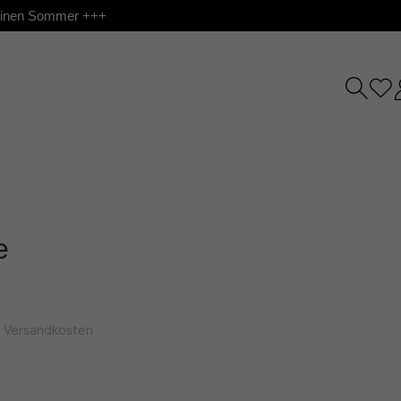
 deinen Sommer +++
e
l. Versandkosten