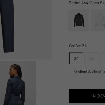
Farbe:
464-Open Bl
Größe:
34
34
36
Größentabelle öff
IN DE