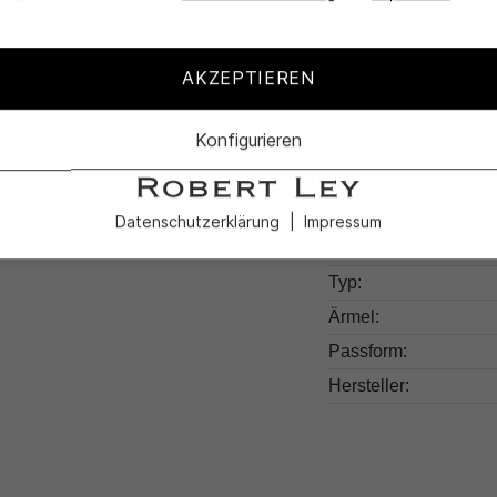
Produktdetail
AKZEPTIEREN
Produktnummer:
Konfigurieren
Farben:
Muster:
Kragen:
Datenschutzerklärung
Impressum
Material:
Typ:
Ärmel:
Passform:
Hersteller: