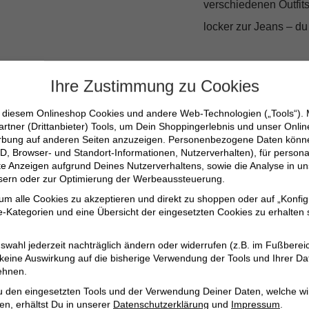
verschiedenen Outfit
locker zur Jeans – du
Stell dir vor, wie du 
Ihre Zustimmung zu Cookies
einem spontanen Tref
nur ein Kleidungsstü
n diesem Onlineshop Cookies und andere Web-Technologien („Tools“).
artner (Drittanbieter) Tools, um Dein Shoppingerlebnis und unser Onli
erbung auf anderen Seiten anzuzeigen. Personenbezogene Daten können
D, Browser- und Standort-Informationen, Nutzerverhalten), für persona
Taillierter Schnitt
erte Anzeigen aufgrund Deines Nutzerverhaltens, sowie die Analyse in
Hochwertiges Mate
ssern oder zur Optimierung der Werbeaussteuerung.
 um alle Cookies zu akzeptieren und direkt zu shoppen oder auf „Konfig
Vielseitig kombinie
-Kategorien und eine Übersicht der eingesetzten Cookies zu erhalten s
Klassisches Desig
Ein Must-have, das
swahl jederzeit nachträglich ändern oder widerrufen (z.B. im Fußberei
 keine Auswirkung auf die bisherige Verwendung der Tools und Ihrer Da
ehnen.
u den eingesetzten Tools und der Verwendung Deiner Daten, welche wi
en, erhältst Du in unserer
Datenschutzerklärung
und
Impressum
.