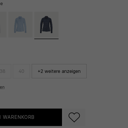
ue
38
40
+2 weitere anzeigen
nen
N WARENKORB