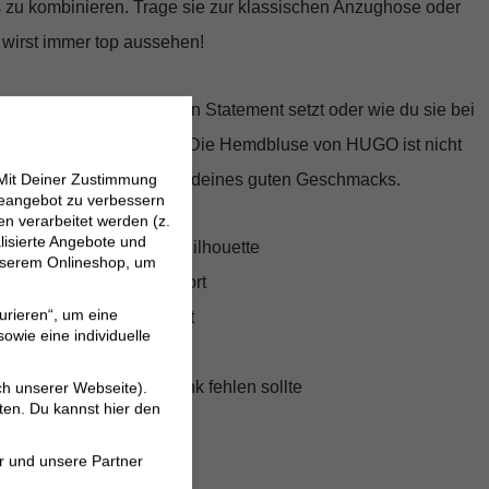
s zu kombinieren. Trage sie zur klassischen Anzughose oder
 wirst immer top aussehen!
mit dieser Bluse im Büro ein Statement setzt oder wie du sie bei
fen mit Freunden trägst. Die Hemdbluse von HUGO ist nicht
ck, sondern ein Ausdruck deines guten Geschmacks.
 Mit Deiner Zustimmung
neangebot zu verbessern
 verarbeitet werden (z.
lisierte Angebote und
 für eine schmeichelhafte Silhouette
 unserem Onlineshop, um
rial für maximalen Komfort
urieren“, um eine
rbar für Büro und Freizeit
owie eine individuelle
n mit modernen Details
 in keinem Kleiderschrank fehlen sollte
ch unserer Webseite).
ten. Du kannst hier den
r und unsere Partner