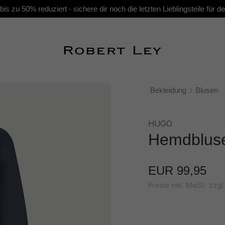
s zu 50% reduziert - sichere dir noch die letzten Lieblingsteile für
Bekleidung
Blusen
HUGO
Hemdblus
EUR 99,95
Preise inkl. MwSt. zzg