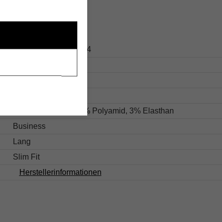
s
153.50416895-464-34
Blau
Unifarben
Hemdblusenkragen
70% Baumwolle, 27% Polyamid, 3% Elasthan
Business
Lang
Slim Fit
Herstellerinformationen