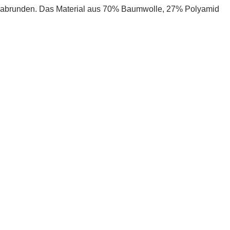
abrunden. Das Material aus
70% Baumwolle, 27% Polyamid
und 3% Elasthan
bietet nicht nur einen hohen Tragekomfort,
sondern auch eine leichte Elastizität, die jede Bewegung
mitmacht.
Ein Multitalent in deinem
Kleiderschrank
Ob für formelle Anlässe oder für den lässigen Freizeit-Look –
diese Hemdbluse ist ein echter Allrounder. Die
unifarbene
Gestaltung
macht es leicht, sie mit verschiedenen Outfits zu
kombinieren. Trage sie zur klassischen Anzughose oder locker
zur Jeans – du wirst immer top aussehen!