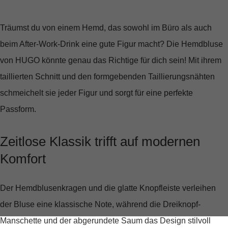
Träumst du von einem Hemd, das sowohl im Büro als auch
beim After-Work-Drink eine gute Figur macht? Die
Hemdbluse
von HUGO
könnte genau das Richtige für dich sein! Mit ihrem
taillierten Schnitt
und den formgebenden Taillierungsnähten
schmeichelt sie jeder Figur und sorgt für eine
perfekte
Passform
.
Zeitlose Klassik trifft auf modernen
Komfort
Der
Hemdblusenkragen
und die glatte Knopfleiste verleihen
der Bluse eine klassische Note, während die Dreiknopf-
Manschette und der abgerundete Saum das Design stilvoll