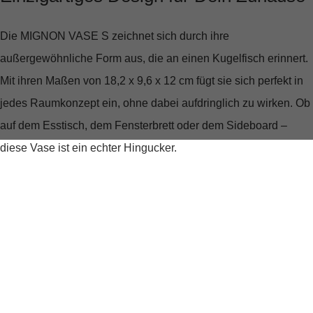
Die MIGNON VASE S zeichnet sich durch ihre
außergewöhnliche Form aus, die an einen Kugelfisch erinnert.
Mit ihren Maßen von 18,2 x 9,6 x 12 cm fügt sie sich perfekt in
jedes Raumkonzept ein, ohne dabei aufdringlich zu wirken. Ob
auf dem Esstisch, dem Fensterbrett oder dem Sideboard –
diese Vase ist ein echter Hingucker.
Hochwertiges Material trifft auf
liebevolle Verarbeitung
Gefertigt aus Dolomit, bietet die MIGNON VASE S eine glatte,
angenehme Oberfläche, die nicht nur schön anzusehen,
sondern auch leicht zu reinigen ist. Die robuste Beschaffenheit