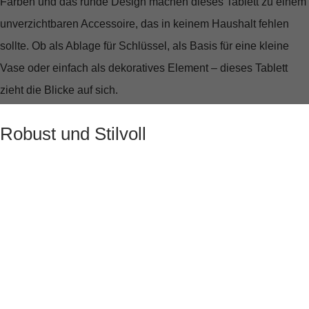
Farben und das runde Design machen dieses Tablett zu einem
unverzichtbaren Accessoire, das in keinem Haushalt fehlen
sollte. Ob als Ablage für Schlüssel, als Basis für eine kleine
Vase oder einfach als dekoratives Element – dieses Tablett
zieht die Blicke auf sich.
Robust und Stilvoll
Gefertigt aus Eisen, verspricht das LOVE TRAYS S RUND
Langlebigkeit und Stabilität. Die hochwertige Verarbeitung und
die glänzende Oberfläche reflektieren das Licht auf
spektakuläre Weise und bringen das exotische Design
besonders gut zur Geltung.
Vielseitig und Praktisch