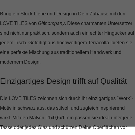
Bring ein Stück Liebe und Design in Dein Zuhause mit den
LOVE TILES
von
Giftcompany
. Diese charmanten Untersetzer
sind nicht nur praktisch, sondern auch ein echter Hingucker auf
jedem Tisch. Gefertigt aus hochwertigem Terracotta, bieten sie
eine perfekte Mischung aus traditionellem Handwerk und
modernem Design.
Einzigartiges Design trifft auf Qualität
Die
LOVE TILES
zeichnen sich durch ihr einzigartiges "Work"-
Motiv in schwarz aus, das stilvoll und zugleich inspirierend
wirkt. Mit den Maßen 11x0,6x11cm passen sie ideal unter jede
Tasse oder jedes Glas und schützen Deine Oberflächen vor