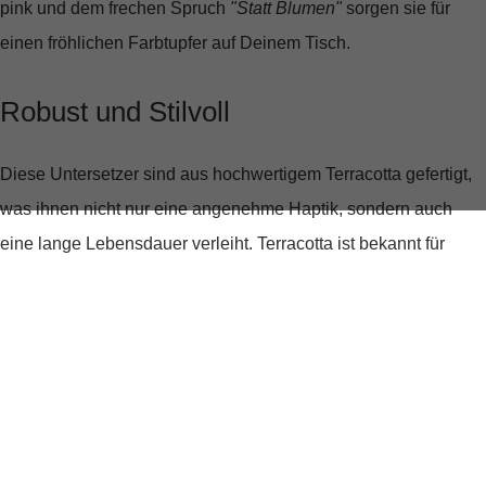
pink
und dem frechen Spruch
"Statt Blumen"
sorgen sie für
einen fröhlichen Farbtupfer auf Deinem Tisch.
Robust und Stilvoll
Diese Untersetzer sind aus hochwertigem
Terracotta
gefertigt,
was ihnen nicht nur eine angenehme Haptik, sondern auch
eine lange Lebensdauer verleiht. Terracotta ist bekannt für
seine Robustheit und sorgt dafür, dass Deine Tische und
Oberflächen vor Hitze und Feuchtigkeit geschützt sind.
Gleichzeitig verleiht das Material jedem Untersetzer ein
einzigartiges, natürliches Aussehen, das sich nahtlos in jede
Einrichtung einfügt.
Ein Hauch von Persönlichkeit