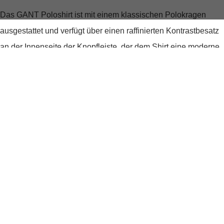
Das GANT Poloshirt ist mit einem klassischen
Polokragen
ausgestattet und verfügt über einen raffinierten Kontrastbesatz
an der Innenseite der Knopfleiste, der dem Shirt eine moderne
Note verleiht. Die Bündchen an den Ärmeln sorgen für eine
optimale Passform, während die kurzen Seitennahtschlitze am
Saum Bewegungsfreiheit garantieren und den lässigen Look
abrunden.
Details, die begeistern
Ein dezentes, aber auffälliges Markendetail auf der Brust setzt
ein modisches Statement und unterstreicht die hochwertige
Qualität des Shirts. Ob für den Casual Friday im Büro oder
einen entspannten Nachmittag im Café – mit diesem Poloshirt