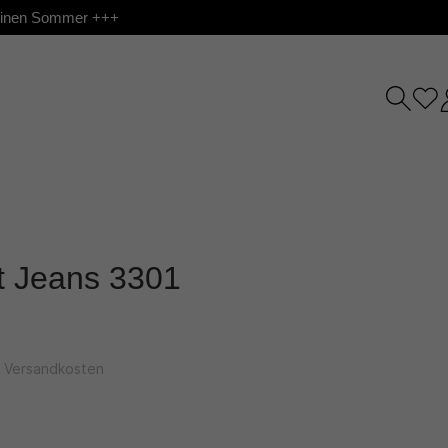
 deinen Sommer +++
it Jeans 3301
l. Versandkosten