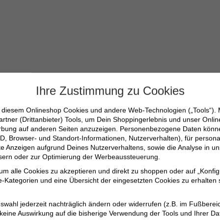
Ihre Zustimmung zu Cookies
n diesem Onlineshop Cookies und andere Web-Technologien („Tools“).
artner (Drittanbieter) Tools, um Dein Shoppingerlebnis und unser Onli
-31/30
erbung auf anderen Seiten anzuzeigen. Personenbezogene Daten können
D, Browser- und Standort-Informationen, Nutzerverhalten), für persona
erte Anzeigen aufgrund Deines Nutzerverhaltens, sowie die Analyse in
ssern oder zur Optimierung der Werbeaussteuerung.
le, 1% Elastan
 um alle Cookies zu akzeptieren und direkt zu shoppen oder auf „Konfig
-Kategorien und eine Übersicht der eingesetzten Cookies zu erhalten s
swahl jederzeit nachträglich ändern oder widerrufen (z.B. im Fußberei
 keine Auswirkung auf die bisherige Verwendung der Tools und Ihrer Da