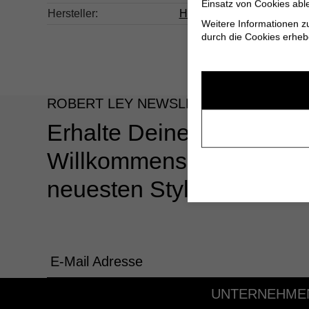
Einsatz von Cookies abl
Hersteller:
Herstellerinformationen
Weitere Informationen z
durch die Cookies erheb
ROBERT LEY NEWSLETTER
Erhalte Deinen 10%
Willkommensgutschein u
neuesten Styles & Angeb
E-Mail Adresse
UNTERNEHME