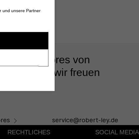
r und unsere Partner
 unseren Stores von
s beraten - wir freuen
res
service@robert-ley.de
RECHTLICHES
SOCIAL MEDIA