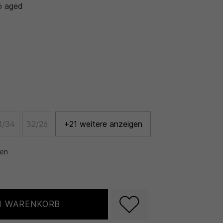
o aged
1/34
32/26
+21 weitere anzeigen
nen
N WARENKORB