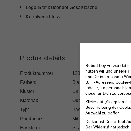
Logo-Grafik über der Gesäßtasche
Knopfverschluss
Produktdetails
Robert Ley verwendet i
nutzen wir und unsere P
Produktnummer:
128.51003-C052-8436-8436
und Dir interessante W
B. IP-Adressen, Cookie-I
Farben:
Blau
Inhalte, für personalisi
Muster:
Unifarben
diese für Dich zu verbe
Material:
Obermaterial: 99% Baumwol
Klicke auf „Akzeptieren“
Beschreibung der Cookie
Typ:
Basic
Auswahl zu treffen.
Bundhöhe:
Mittel
Du kannst Deine Tool-Au
Der Widerruf hat jedoch
Passform:
Straight Leg