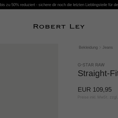
s zu 50% reduziert - sichere dir noch die letzten Lieblingsteile für
Bekleidung
Jeans
G-STAR RAW
Straight-F
EUR 109,95
Preise inkl. MwSt. zzg