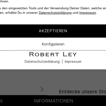
ehnen.
u den eingesetzten Tools und der Verwendung Deiner Daten, welche wi
en, erhältst Du in unserer
Datenschutzerklärung
und
Impressum
.
AKZEPTIEREN
KUNDENSERVICE
Lass Dich in
Konfigurieren
nd die
unseren Profi
Datenschutzerklärung
Impressum
ote.
uns auf Dich!
Entdecke unsere Sto
N
INFORMATIONEN