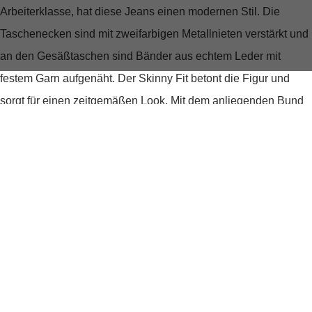
Arbeiterklasse, hat diese Jeans einen modernen Stil. Die
Taschenecken sind mit zweifarbigen Metallnieten verstärkt und
an den Gesäßtaschen sind Bänder aus echtem Leder mit
festem Garn aufgenäht. Der Skinny Fit betont die Figur und
sorgt für einen zeitgemäßen Look. Mit dem anliegenden Bund
und dem eng anliegenden Schnitt vom Bund bis zum Saum
passt diese Jeans perfekt zu einem vielseitigen Outfit. Der
Reißverschluss und Knopf runden das Design ab. Die Revend
Skinny Jeans besteht aus 70 % Baumwolle, 28 % Polyester
und 2 % Elastan (Lycra®).
Produktdetails