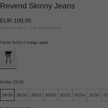
Revend Skinny Jeans
EUR 109,95
Preise inkl. MwSt. zzgl. Versandkosten
Farbe:
8436-lt indigo aged
Größe:
29/30
29/30
28/30
29/32
30/30
30/32
30/34
31/30
31