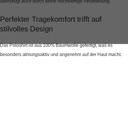
überzeugt auch durch seine hochwertige Verarbeitung.
Perfekter Tragekomfort trifft auf
stilvolles Design
Das Poloshirt ist aus
100% Baumwolle
gefertigt, was es
besonders atmungsaktiv und angenehm auf der Haut macht.
Die lockere Passform sorgt für ausreichend Bewegungsfreiheit,
während der klassische Polokragen und die kurzen Ärmel dem
Shirt eine sportliche Note verleihen. Besonders auffällig sind
die
Kontrastdetails
an Kragen, Ärmelabschlüssen und Saum,
die dem Shirt eine moderne und stilvolle Note verleihen.
Ein vielseitiger Begleiter für jede