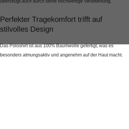
überzeugt auch durch seine hochwertige Verarbeitung.
Perfekter Tragekomfort trifft auf
stilvolles Design
Das Poloshirt ist aus
100% Baumwolle
gefertigt, was es
besonders atmungsaktiv und angenehm auf der Haut macht.
Die lockere Passform sorgt für ausreichend Bewegungsfreiheit,
während der klassische Polokragen und die kurzen Ärmel dem
Shirt eine sportliche Note verleihen. Besonders auffällig sind
die
Kontrastdetails
an Kragen, Ärmelabschlüssen und Saum,
die dem Shirt eine moderne und stilvolle Note verleihen.
Ein vielseitiger Begleiter für jede