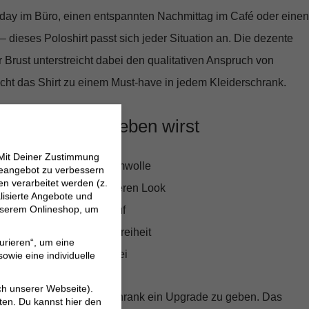
iday im Büro, einen entspannten Nachmittag im Café oder einen
 dieses Poloshirt passt sich jeder Situation an. Die dezente
r Brust unterstreicht dabei den qualitativen Anspruch von
ht das Shirt zu einem Must-have in jedem Kleiderschrank.
es Poloshirt lieben wirst
 Mit Deiner Zustimmung
gefühl dank reiner Baumwolle
neangebot zu verbessern
 verarbeitet werden (z.
details für einen besonderen Look
lisierte Angebote und
 unserem Onlineshop, um
rbar für Freizeit und Beruf
für optimale Bewegungsfreiheit
urieren“, um eine
mit dezenter Logo-Stickerei
owie eine individuelle
ch unserer Webseite).
hance, deinem Kleiderschrank ein Upgrade zu geben. Das
ten. Du kannst hier den