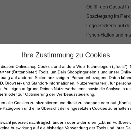
Ob für den Casual Fr
Spaziergang im Park –
Logo-Stickerei auf de
Fynch-Hatton und mac
Warum du dies
Ihre Zustimmung zu Cookies
n diesem Onlineshop Cookies und andere Web-Technologien („Tools“).
Angenehmes Trage
artner (Drittanbieter) Tools, um Dein Shoppingerlebnis und unser Onli
erbung auf anderen Seiten anzuzeigen. Personenbezogene Daten können
Modische Kontrast
D, Browser- und Standort-Informationen, Nutzerverhalten), für persona
erte Anzeigen aufgrund Deines Nutzerverhaltens, sowie die Analyse in
Vielseitig kombinie
ssern oder zur Optimierung der Werbeaussteuerung.
Lockere Passform 
 um alle Cookies zu akzeptieren und direkt zu shoppen oder auf „Konfig
Stilvolles Design 
-Kategorien und eine Übersicht der eingesetzten Cookies zu erhalten s
swahl jederzeit nachträglich ändern oder widerrufen (z.B. im Fußberei
Verpasse nicht die C
 keine Auswirkung auf die bisherige Verwendung der Tools und Ihrer Da