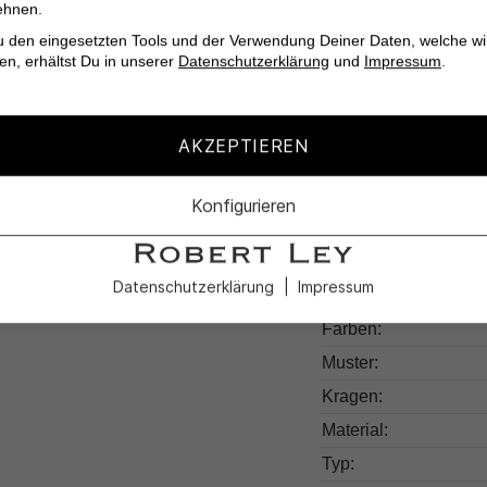
ehnen.
Poloshirt mit Kontras
u den eingesetzten Tools und der Verwendung Deiner Daten, welche wi
Tragekomfort, sondern
en, erhältst Du in unserer
Datenschutzerklärung
und
Impressum
.
Lebenslage perfekt kl
AKZEPTIEREN
Konfigurieren
Produktdetail
Datenschutzerklärung
Impressum
Produktnummer:
Farben:
Muster:
Kragen:
Material:
Typ: