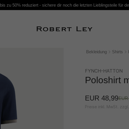
s zu 50% reduziert - sichere dir noch die letzten Lieblingsteile für
Bekleidung
Shirts
FYNCH-HATTON
Poloshirt m
EUR 48,99
EUR 
Preise inkl. MwSt. zzg