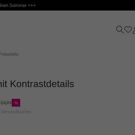
 deinen Sommer +++
Poloshirts
it Kontrastdetails
59,99
%
l. Versandkosten