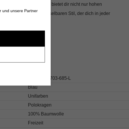
tdetails von Fynch-Hatton
bietet dir nicht nur hohen
r und unsere Partner
 auch einen unverwechselbaren Stil, der dich in jeder
eidet.
s
126.16031703-685-L
Blau
Unifarben
Polokragen
100% Baumwolle
Freizeit