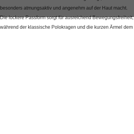
besonders atmungsaktiv und angenehm auf der Haut macht.
Die lockere Passform sorgt für ausreichend Bewegungsfreiheit,
während der klassische Polokragen und die kurzen Ärmel dem
Shirt eine sportliche Note verleihen. Besonders auffällig sind
die
Kontrastdetails
an Kragen, Ärmelabschlüssen und Saum,
die dem Shirt eine moderne und stilvolle Note verleihen.
Ein vielseitiger Begleiter für jede
Gelegenheit
Ob für den Casual Friday im Büro, einen entspannten
Nachmittag im Café oder einen Spaziergang im Park – dieses
Poloshirt passt sich jeder Situation an. Die dezente Logo-
Stickerei auf der Brust unterstreicht dabei den qualitativen