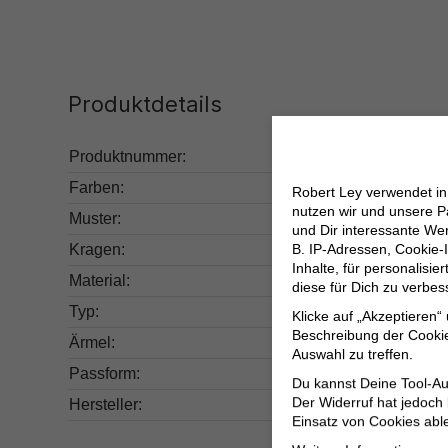
Produktdetails
Produktnummer:
126.10001700-685-3X
Farben:
Blau
Robert Ley verwendet i
nutzen wir und unsere P
Muster:
Unifarben
und Dir interessante W
Kragen:
Haifischkragen
B. IP-Adressen, Cookie-I
Inhalte, für personalisi
Material:
Obermaterial: 100% B
diese für Dich zu verbe
Typ:
Basic
Klicke auf „Akzeptieren“
Beschreibung der Cookie
Ärmel:
Kurz
Auswahl zu treffen.
Passform:
Regular Fit
Du kannst Deine Tool-Au
Der Widerruf hat jedoch
Hersteller:
Herstellerinformatio
Einsatz von Cookies abl