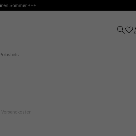
 deinen Sommer +++
Poloshirts
l. Versandkosten