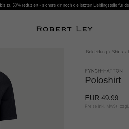
s zu 50% reduziert - sichere dir noch die letzten Lieblingsteile für
Bekleidung
Shirts
FYNCH-HATTON
Poloshirt
EUR 49,99
Preise inkl. MwSt. zzg