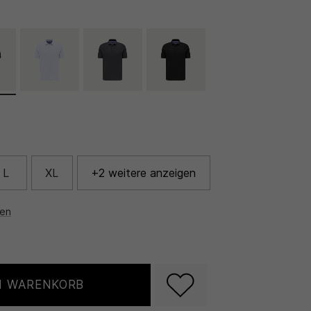
L
XL
+2 weitere anzeigen
nen
N WARENKORB