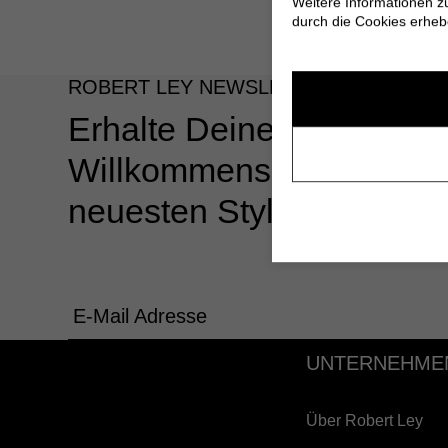
Weitere Informationen z
durch die Cookies erheb
ROBERT LEY NEWSLETTER
Erhalte Deinen 10%
Willkommensgutschein u
neuesten Styles & Angeb
E-Mail Adresse
UNTERNEHME
Über Robert Ley