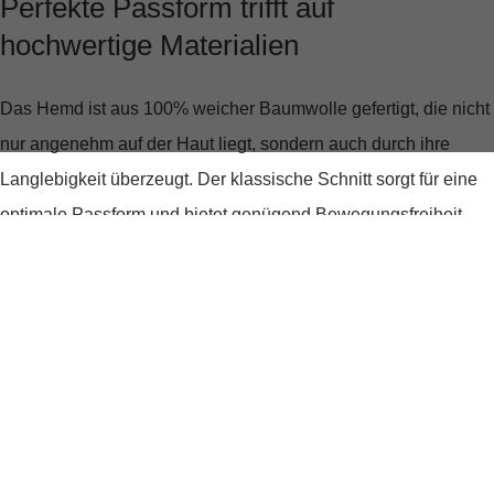
Perfekte Passform trifft auf
hochwertige Materialien
Das Hemd ist aus
100% weicher Baumwolle
gefertigt, die nicht
nur angenehm auf der Haut liegt, sondern auch durch ihre
Langlebigkeit überzeugt. Der
klassische Schnitt
sorgt für eine
optimale Passform und bietet genügend Bewegungsfreiheit,
ohne dabei an Stil zu verlieren. Der
Button-Down-Kragen
und
die
durchgehende Knopfleiste
verleihen dem Hemd eine
seriöse Note, während die dezente Logostickerei auf der
Brusttasche das Design dezent aufwertet.
Stilvoll durch jeden Anlass
Egal, ob du es zu einer Jeans oder einer Chino trägst, das