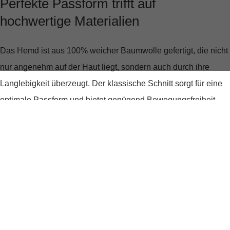
Perfekte Passform trifft auf
hochwertige Materialien
Das Hemd ist aus
100% weicher Baumwolle
gefertigt, die nicht
nur angenehm auf der Haut liegt, sondern auch durch ihre
Langlebigkeit überzeugt. Der
klassische Schnitt
sorgt für eine
optimale Passform und bietet genügend Bewegungsfreiheit,
ohne dabei an Stil zu verlieren. Der
Button-Down-Kragen
und
die
durchgehende Knopfleiste
verleihen dem Hemd eine
seriöse Note, während die dezente Logostickerei auf der
Brusttasche das Design dezent aufwertet.
Stilvoll durch jeden Anlass
Egal, ob du es zu einer Jeans oder einer Chino trägst, das