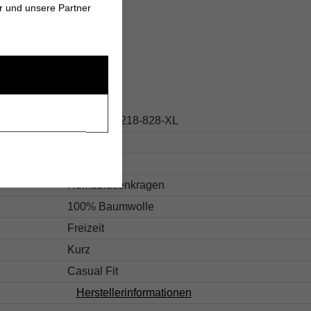
r und unsere Partner
s
126.16051218-828-XL
Beige
Strukturiert
Hemdblusenkragen
100% Baumwolle
Freizeit
Kurz
Casual Fit
Herstellerinformationen