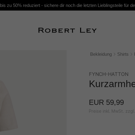
s zu 50% reduziert - sichere dir noch die letzten Lieblingsteile für
Bekleidung
Shirts
FYNCH-HATTON
Kurzarmhe
EUR 59,99
Preise inkl. MwSt. zzg