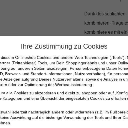
Dank des schlichten,
kombinieren. Trage es
kombiniere es mit ein
auf der Brust verleih
Ihre Zustimmung zu Cookies
n diesem Onlineshop Cookies und andere Web-Technologien („Tools“).
100% Baumwolle fü
artner (Drittanbieter) Tools, um Dein Shoppingerlebnis und unser Onli
Moderner, strukturi
erbung auf anderen Seiten anzuzeigen. Personenbezogene Daten können
D, Browser- und Standort-Informationen, Nutzerverhalten), für persona
Vielseitig kombini
erte Anzeigen aufgrund Deines Nutzerverhaltens, sowie die Analyse in
ssern oder zur Optimierung der Werbeaussteuerung.
Entspannter Stil 
 um alle Cookies zu akzeptieren und direkt zu shoppen oder auf „Konfig
Atmungsaktiv und 
-Kategorien und eine Übersicht der eingesetzten Cookies zu erhalten s
swahl jederzeit nachträglich ändern oder widerrufen (z.B. im Fußberei
Genieße den Sommer 
 keine Auswirkung auf die bisherige Verwendung der Tools und Ihrer Da
wird schnell zu deine
ehnen.