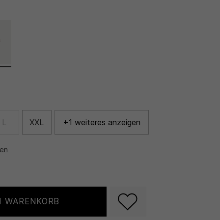
L
XXL
+1 weiteres anzeigen
nen
N WARENKORB