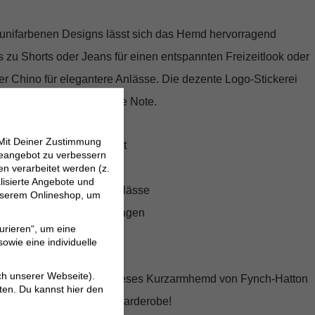
 unifarbenen Designs lässt sich das Hemd hervorragend
 zu Shorts oder Jeans für einen entspannten Freizeitlook oder
er Chino für elegantere Anlässe. Die dezente Logo-Stickerei
t dem Hemd eine exklusive Note.
 Mit Deiner Zustimmung
r höchsten Tragekomfort
neangebot zu verbessern
erter Look
 verarbeitet werden (z.
lisierte Angebote und
erbar für verschiedene Anlässe
 unserem Onlineshop, um
mit offenen Hemdblusenkragen
urieren“, um eine
ideal für den Sommer
owie eine individuelle
ch unserer Webseite).
mit Stil und Komfort. Dieses Kurzarmhemd von Fynch-Hatton
ten. Du kannst hier den
m Lieblingsstück in der Garderobe!