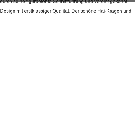
durch seine figurbetonte Schnittführung und vereint gekonnt
Design mit erstklassiger Qualität. Der schöne Hai-Kragen und
die absolut edle Umschlagmanschette machen dieses Hemd
zum Must-have für alle besonderen Anlässe in Ihrem Leben.
Kombinieren Sie dieses Hemd mit einer Fliege und/oder
hochwertigen Manschetten-Knöpfen aus unserem
umfangreichen Sortiment, und ein stilvoller Auftritt ist Ihnen
garantiert. Bestellen Sie noch heute dieses blickdichte Gala-
Hemd, um für alle festlichen Anlässe perfekt gestylt zu sein!
Bulletpoints:
Blickdichtes Gala-Hemd
Innovative Garnkonstruktion