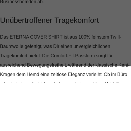
Businesshemden ab.
Unübertroffener Tragekomfort
Das ETERNA COVER SHIRT ist aus
100% feinstem Twill-
Baumwolle
gefertigt, was Dir einen unvergleichlichen
Tragekomfort bietet. Die Comfort-Fit-Passform sorgt für
ausreichend Bewegungsfreiheit, während der klassische Kent-
Kragen dem Hemd eine zeitlose Eleganz verleiht. Ob im Büro
oder bei einem festlichen Anlass, mit diesem Hemd bist Du
immer bestens gekleidet.
Praktisch und Pflegeleicht
Das Hemd ist
bügelfrei
, was Dir wertvolle Zeit am Morgen