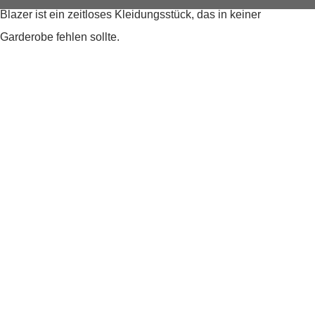
Blazer ist ein zeitloses Kleidungsstück, das in keiner
Garderobe fehlen sollte.
Eleganter und taillierter Blazer in klassischem Look
Perfekt für Business-Casual Anlässe
Uni Muster und lange Ärmel für stilvolles Erscheinungsbild
Taillierter Schnitt für eine ansprechende Passform
Produktdetails
Produktnummer:
84.2110865-8102-40
Farben:
Beige
Muster:
Unifarben