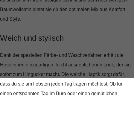
Baumwollsatin bietet sie dir den optimalen Mix aus Komfort
und Style.
Weich und stylisch
Dank der speziellen Färbe- und Waschverfahren erhält die
Hose einen einzigartigen, leicht ausgeblichenen Look, der sie
sofort zum Hingucker macht. Die weiche Haptik sorgt dafür,
dass du sie am liebsten jeden Tag tragen möchtest. Ob für
einen entspannten Tag im Büro oder einen gemütlichen
Nachmittag im Café – mit dieser Hose bist du immer gut
angezogen.
Perfekt für jeden Anlass