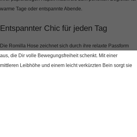
warme Tage oder entspannte Abende.
Entspannter Chic für jeden Tag
Die Romilla Hose zeichnet sich durch ihre relaxte Passform
aus, die Dir volle Bewegungsfreiheit schenkt. Mit einer
mittleren Leibhöhe und einem leicht verkürzten Bein sorgt sie
für eine moderne Silhouette, die Deine Figur sanft umspielt.
Der Kordelzug an der Taille fügt nicht nur einen praktischen,
sondern auch einen modischen Touch hinzu, der den lässigen
Charakter der Hose unterstreicht.
Vielseitig kombinierbar