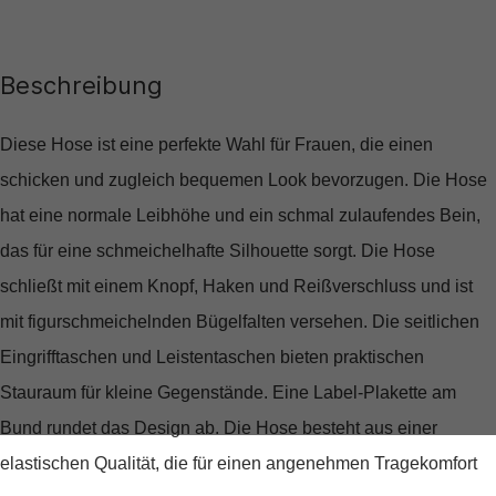
Beschreibung
Diese Hose ist eine perfekte Wahl für Frauen, die einen
schicken und zugleich bequemen Look bevorzugen. Die Hose
hat eine normale Leibhöhe und ein schmal zulaufendes Bein,
das für eine schmeichelhafte Silhouette sorgt. Die Hose
schließt mit einem Knopf, Haken und Reißverschluss und ist
mit figurschmeichelnden Bügelfalten versehen. Die seitlichen
Eingrifftaschen und Leistentaschen bieten praktischen
Stauraum für kleine Gegenstände. Eine Label-Plakette am
Bund rundet das Design ab. Die Hose besteht aus einer
elastischen Qualität, die für einen angenehmen Tragekomfort