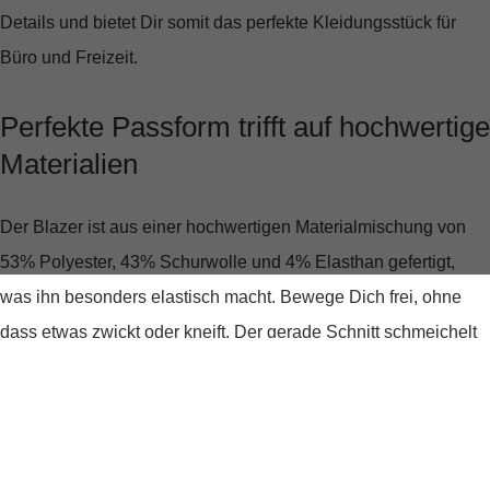
Details und bietet Dir somit das perfekte Kleidungsstück für
Büro und Freizeit.
Perfekte Passform trifft auf hochwertige
Materialien
Der Blazer ist aus einer hochwertigen Materialmischung von
53% Polyester, 43% Schurwolle und 4% Elasthan
gefertigt,
was ihn besonders elastisch macht. Bewege Dich frei, ohne
dass etwas zwickt oder kneift. Der gerade Schnitt schmeichelt
jeder Figur und der klassische Reverskragen fügt eine zeitlose
Note hinzu.
Klassisch und doch modern