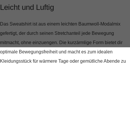
Leicht und Luftig
Das Sweatshirt ist aus einem
leichten Baumwoll-Modalmix
gefertigt, der durch seinen Stretchanteil jede Bewegung
mitmacht, ohne einzuengen. Die kurzärmlige Form bietet dir
optimale Bewegungsfreiheit
und macht es zum idealen
Kleidungsstück für wärmere Tage oder gemütliche Abende zu
Hause.
Stylische Details, die begeistern
Ein echter Hingucker ist der
schimmernde Wording-Print
, der
dem Sweatshirt eine moderne und jugendliche Note verleiht.
Die Kapuze mit Tunnelzug nicht nur praktisch, sondern auch