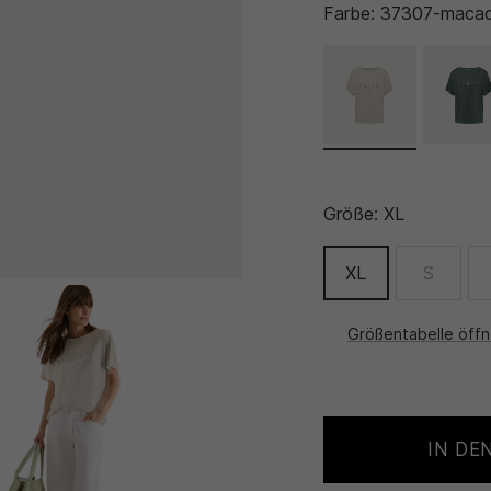
Farbe:
37307-macad
Größe:
XL
XL
S
Größentabelle öff
IN DE