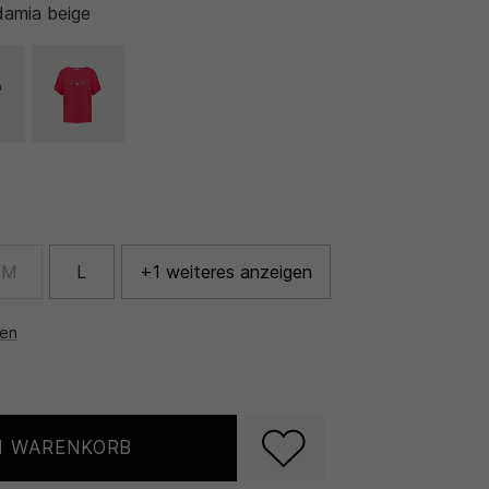
amia beige
M
L
+1 weiteres anzeigen
nen
N WARENKORB