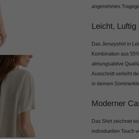
angenehmes Tragegefü
Leicht, Luftig
Das
Jerseyshirt
in Lei
Kombination aus 55% 
atmungsaktive Qualitä
Ausschnitt
verleiht d
in deinem Sommerkle
Moderner Cas
Das Shirt zeichnet si
individuellen Touch v