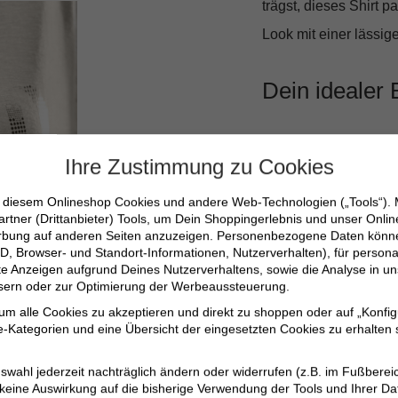
trägst, dieses Shirt p
Look mit einer lässig
Dein idealer 
Ob für einen entspan
Ihre Zustimmung zu Cookies
einen spontanen Stadt
Gelegenheit tragen ka
n diesem Onlineshop Cookies und andere Web-Technologien („Tools“).
artner (Drittanbieter) Tools, um Dein Shoppingerlebnis und unser Onli
die deine Sommeroutfi
erbung auf anderen Seiten anzuzeigen. Personenbezogene Daten können
D, Browser- und Standort-Informationen, Nutzerverhalten), für persona
erte Anzeigen aufgrund Deines Nutzerverhaltens, sowie die Analyse in
Leichtes Material 
ssern oder zur Optimierung der Werbeaussteuerung.
Stilvoller U-Boot-A
 um alle Cookies zu akzeptieren und direkt zu shoppen oder auf „Konfig
-Kategorien und eine Übersicht der eingesetzten Cookies zu erhalten s
Einzigartiges Desi
Ideal für den Casu
swahl jederzeit nachträglich ändern oder widerrufen (z.B. im Fußberei
 keine Auswirkung auf die bisherige Verwendung der Tools und Ihrer Da
Perfekt für warme