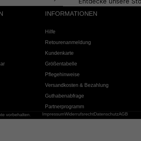
Entdecke unsere Sto
N
INFORMATIONEN
Hilfe
Retourenanmeldung
Kundenkarte
ar
Größentabelle
Pflegehinweise
Versandkosten & Bezahlung
Guthabenabfrage
Partnerprogramm
Impressum
Widerrufsrecht
Datenschutz
AGB
e vorbehalten.