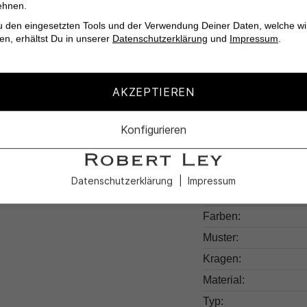
ehnen.
u den eingesetzten Tools und der Verwendung Deiner Daten, welche wi
en, erhältst Du in unserer
Datenschutzerklärung
und
Impressum
.
Verpasse nicht die 
CECIL zu bereichern. 
AKZEPTIEREN
Konfigurieren
Produktdetail
Datenschutzerklärung
Impressum
Produktnummer:
Farben:
Muster:
Kragen:
Material:
Typ: