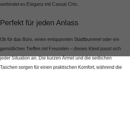
verbindet es Eleganz mit Casual Chic.
Perfekt für jeden Anlass
Ob für das Büro, einen entspannten Stadtbummel oder ein
gemütliches Treffen mit Freunden – dieses Kleid passt sich
jeder Situation an. Die
kurzen Ärmel
und die
seitlichen
Taschen
sorgen für einen praktischen Komfort, während die
dekorative Knopfleiste
dem Kleid eine besondere Note verleiht.
Du wirst die Vielseitigkeit dieses Kleides lieben!
Tragekomfort, der begeistert
Das Material spricht für sich:
100% Leinen
garantieren ein