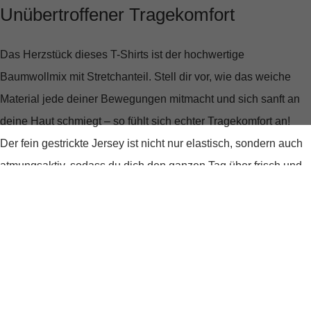
Unübertroffener Tragekomfort
Das Herzstück dieses T-Shirts ist der hochwertige
Baumwollmix mit Stretchanteil. Stell dir vor, wie das weiche
Material jede deiner Bewegungen mitmacht und sich sanft an
deine Haut schmiegt – so fühlt sich echter Tragekomfort an!
Der fein gestrickte Jersey ist nicht nur elastisch, sondern auch
atmungsaktiv, sodass du dich den ganzen Tag über frisch und
frei fühlst.
Stilvoll und vielseitig
Ein dezenter, moderner Logo-Print verleiht dem T-Shirt eine
stilvolle Note, die es von anderen Basic-Shirts abhebt. Ob du