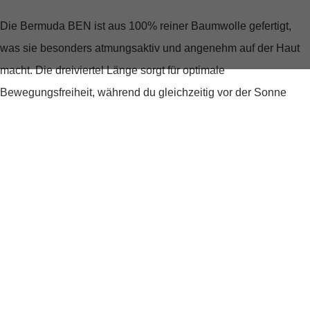
Die Bermuda BEN ist aus
100% reiner Baumwolle
gefertigt,
was sie besonders atmungsaktiv und angenehm auf der Haut
macht. Die dreiviertel Länge sorgt für optimale
Bewegungsfreiheit, während du gleichzeitig vor der Sonne
geschützt bist. Ideal für einen Tag im Park oder einen
entspannten Stadtbummel.
Stauraum, den du lieben wirst
Was wäre eine Cargo-Shorts ohne Taschen? Die Bermuda
BEN bietet mit
zwei großen Cargo-Seitentaschen, zwei
Vordertaschen und zwei Gesäßtaschen
genügend Platz, um all
deine wichtigen Kleinigkeiten sicher zu verstauen. Ob Handy,
Schlüssel oder Geldbeutel – alles findet seinen Platz.