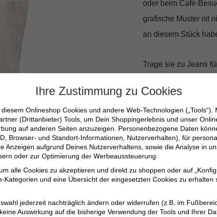
oder beim Café-Besuc
grafische Muster ist 
an diesem Stück habe
Trage sie zu Jeans fü
Bleistiftrock für Tage
Ihre Zustimmung zu Cookies
die Kurzarmbluse von 
n diesem Onlineshop Cookies und andere Web-Technologien („Tools“).
artner (Drittanbieter) Tools, um Dein Shoppingerlebnis und unser Onli
Lässige Passform 
erbung auf anderen Seiten anzuzeigen. Personenbezogene Daten können
D, Browser- und Standort-Informationen, Nutzerverhalten), für persona
Eleganter Hemdblu
erte Anzeigen aufgrund Deines Nutzerverhaltens, sowie die Analyse in
Vielseitiges Desig
ssern oder zur Optimierung der Werbeaussteuerung.
 um alle Cookies zu akzeptieren und direkt zu shoppen oder auf „Konfig
Hochwertige Mater
-Kategorien und eine Übersicht der eingesetzten Cookies zu erhalten s
Ideal für verschie
swahl jederzeit nachträglich ändern oder widerrufen (z.B. im Fußberei
 keine Auswirkung auf die bisherige Verwendung der Tools und Ihrer Da