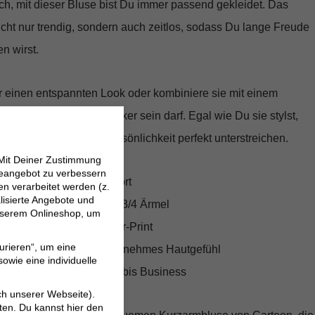
h, mit dieser Bluse bist Du immer passend gekleidet. Das
nicht nur trendig, sondern auch zeitlos, sodass Du lange Freude
n wirst.
r einen entspannten Look oder kombiniere sie mit einem
, an denen es etwas schicker sein darf. Egal wie Du sie stylst,
Cartoon wird Deine Persönlichkeit perfekt unterstreichen.
 Mit Deiner Zustimmung
neangebot zu verbessern
für optimalen Tragekomfort
 verarbeitet werden (z.
lisierte Angebote und
senkragen und stilvolle 3/4 Ärmel
 unserem Onlineshop, um
n dank grafischem Allover-Print
urieren“, um eine
ialmischung für ein angenehmes Hautgefühl
owie eine individuelle
dene Anlässe von Casual bis Business
ch unserer Webseite).
ten. Du kannst hier den