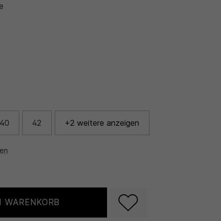
e
40
42
+2 weitere anzeigen
nen
N WARENKORB