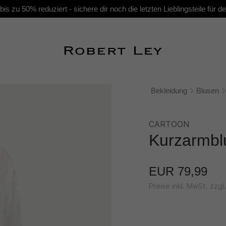
s zu 50% reduziert - sichere dir noch die letzten Lieblingsteile für
Bekleidung
Blusen
CARTOON
Kurzarmbl
EUR 79,99
Preise inkl. MwSt. zzg