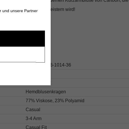
ieser modischen und bequemen Kurzarmbluse von Cartoon, die
eitigkeit und Eleganz begeistern wird!
r und unsere Partner
s
68.80647436-1014-36
Weiß
Allover-Print
Hemdblusenkragen
77% Viskose, 23% Polyamid
Casual
3-4 Arm
Casual Fit