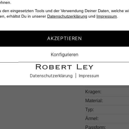
Verwöhne Dich mit d
ehnen.
Dich durch ihre Viels
u den eingesetzten Tools und der Verwendung Deiner Daten, welche wi
en, erhältst Du in unserer
Datenschutzerklärung
und
Impressum
.
AKZEPTIEREN
Produktdetail
Konfigurieren
Produktnummer:
Farben:
Datenschutzerklärung
Impressum
Muster:
Kragen:
Material:
Typ:
Ärmel:
Passform: