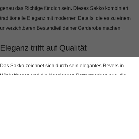
genau das Richtige für dich sein. Dieses Sakko kombiniert
traditionelle Eleganz mit modernen Details, die es zu einem
unverzichtbaren Bestandteil deiner Garderobe machen.
Eleganz trifft auf Qualität
Das Sakko zeichnet sich durch sein
elegantes Revers in
Winkelfasson
und die klassischen
Pattentaschen
aus, die
jedem Look eine seriöse Note verleihen. Die
echten
Hornknöpfe
sind nicht nur ein Zeichen von Qualität, sondern
auch ein Detail, das wahrlich ins Auge fällt. Die Seitenschlitze
sorgen für Bewegungsfreiheit und eine optimale Passform, die
sich deinem Körper anpasst.