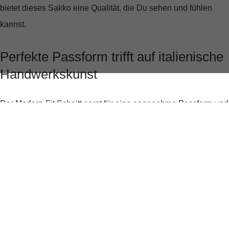
bietet dieses Sakko eine Qualität, die Du sehen und fühlen
kannst.
Perfekte Passform trifft auf italienische
Handwerkskunst
Der
Modern-Fit Schnitt
sorgt für eine angenehme Passform und
zeichnet eine perfekte Silhouette, die Deine Statur optimal zur
Geltung bringt. Mit einer Rückenlänge von ca. 75 cm und einer
Ärmellänge von ca. 64,8 cm in Größe 50 passt sich das Sakko
ideal an Deinen Körper an, ohne einzuengen.
Elegante Details für den modernen
Gentleman