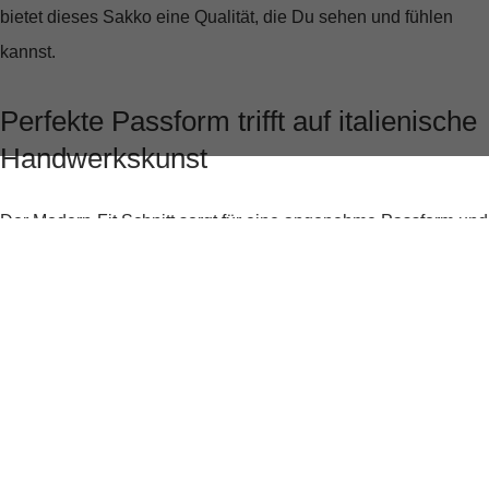
bietet dieses Sakko eine Qualität, die Du sehen und fühlen
kannst.
Perfekte Passform trifft auf italienische
Handwerkskunst
Der
Modern-Fit Schnitt
sorgt für eine angenehme Passform und
zeichnet eine perfekte Silhouette, die Deine Statur optimal zur
Geltung bringt. Mit einer Rückenlänge von ca. 75 cm und einer
Ärmellänge von ca. 64,8 cm in Größe 50 passt sich das Sakko
ideal an Deinen Körper an, ohne einzuengen.
Elegante Details für den modernen
Gentleman