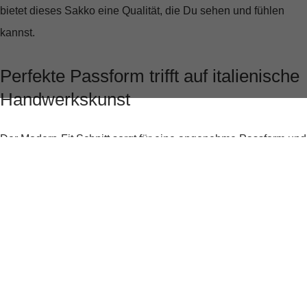
bietet dieses Sakko eine Qualität, die Du sehen und fühlen
kannst.
Perfekte Passform trifft auf italienische
Handwerkskunst
Der
Modern-Fit Schnitt
sorgt für eine angenehme Passform und
zeichnet eine perfekte Silhouette, die Deine Statur optimal zur
Geltung bringt. Mit einer Rückenlänge von ca. 75 cm und einer
Ärmellänge von ca. 64,8 cm in Größe 50 passt sich das Sakko
ideal an Deinen Körper an, ohne einzuengen.
Elegante Details für den modernen
Gentleman