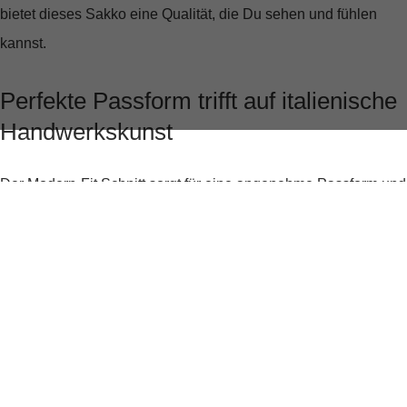
bietet dieses Sakko eine Qualität, die Du sehen und fühlen
kannst.
Perfekte Passform trifft auf italienische
Handwerkskunst
Der
Modern-Fit Schnitt
sorgt für eine angenehme Passform und
zeichnet eine perfekte Silhouette, die Deine Statur optimal zur
Geltung bringt. Mit einer Rückenlänge von ca. 75 cm und einer
Ärmellänge von ca. 64,8 cm in Größe 50 passt sich das Sakko
ideal an Deinen Körper an, ohne einzuengen.
Elegante Details für den modernen
Gentleman