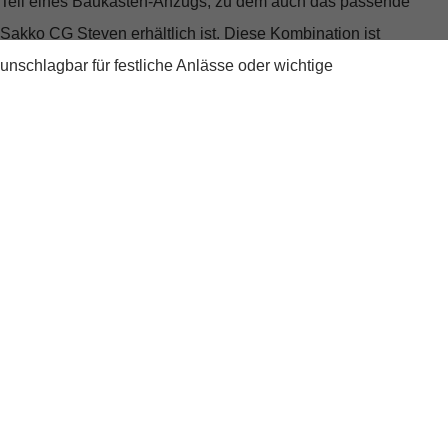
Teil eines Baukasten-Anzugs, zu dem auch das passende
Sakko CG Steven erhältlich ist. Diese Kombination ist
unschlagbar für festliche Anlässe oder wichtige
Geschäftstermine.
Ob einzeln getragen oder als komplettes Ensemble, die CG
Stevenson Hose ist ein Garant für einen eleganten Auftritt und
unterstreicht die Stilsicherheit des modernen Gentlemans.
Premium Anzug-Hose mit echten Hornknöpfen und Oberstoff
aus italienischer Traditionsweberei
Modern-Fit Schnitt für eine zeitgemäße Silhouette und
optimale Bewegungsfreiheit
Teil eines Baukasten-Anzugs mit passendem Sakko CG
Steven erhältlich