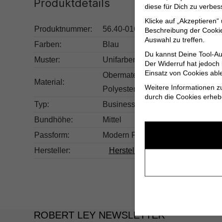
Produktdetails
diese für Dich zu verbe
Klicke auf „Akzeptieren“
Produktnummer:
56.40-016N0 / 339603-62-58
Beschreibung der Cookie
Auswahl zu treffen.
Farben:
Blau
Du kannst Deine Tool-Au
Muster:
Unifarben
Der Widerruf hat jedoch
Einsatz von Cookies abl
Obermaterial: 100% Schurwolle. F
Material:
Weitere Informationen z
Polyester
durch die Cookies erheb
Typ:
Business
Bundhöhe:
Mittel
Passform:
Modern Fit
Hersteller:
Herstellerinformationen
ROBERT LEY NEWSLETTER