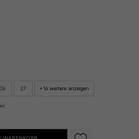
26
27
+16 weitere anzeigen
nen
N WARENKORB