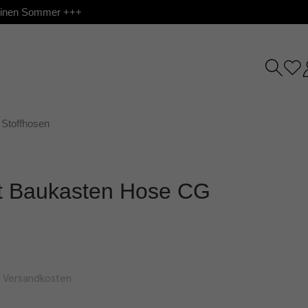
 deinen Sommer +++
Stoffhosen
t Baukasten Hose CG
l. Versandkosten