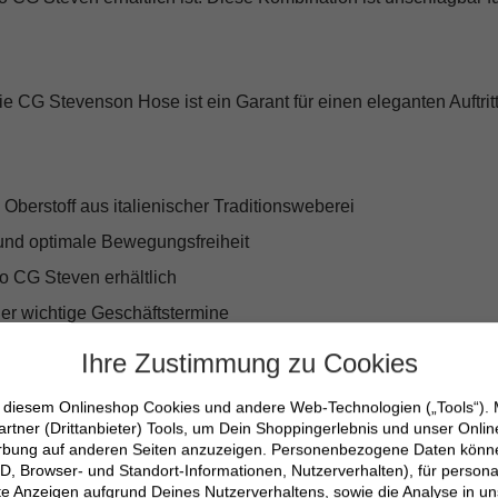
 CG Stevenson Hose ist ein Garant für einen eleganten Auftritt 
erstoff aus italienischer Traditionsweberei
 und optimale Bewegungsfreiheit
 CG Steven erhältlich
er wichtige Geschäftstermine
rheit
Ihre Zustimmung zu Cookies
n diesem Onlineshop Cookies und andere Web-Technologien („Tools“).
artner (Drittanbieter) Tools, um Dein Shoppingerlebnis und unser Onli
erbung auf anderen Seiten anzuzeigen. Personenbezogene Daten können
D, Browser- und Standort-Informationen, Nutzerverhalten), für persona
erte Anzeigen aufgrund Deines Nutzerverhaltens, sowie die Analyse in