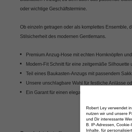
oder wichtige Geschäftstermine.
Ob einzeln getragen oder als komplettes Ensemble, die
Stilsicherheit des modernen Gentlemans.
Premium Anzug-Hose mit echten Hornknöpfen und Ob
Modern-Fit Schnitt für eine zeitgemäße Silhouette
Teil eines Baukasten-Anzugs mit passendem Sakko
Unsere unschlagbare Wahl für festliche Anlässe od
Ein Garant für einen eleganten Auftritt und Stilsiche
Robert Ley verwendet i
nutzen wir und unsere P
und Dir interessante W
B. IP-Adressen, Cookie-I
Inhalte, für personalisi