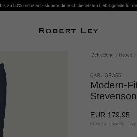
s zu 50% reduziert - sichere dir noch die letzten Lieblingsteile für
Bekleidung
Hosen
CARL GROSS
Modern-Fi
Stevenson
EUR 179,95
Preise inkl. MwSt. zzg