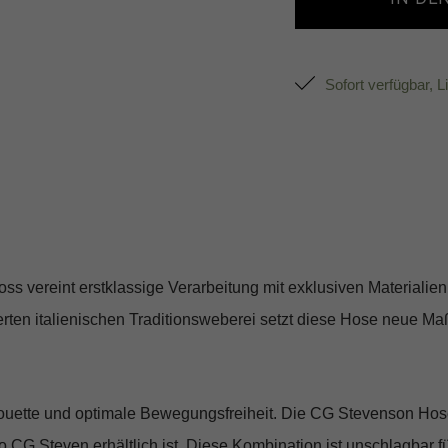
Sofort verfügbar, L
vereint erstklassige Verarbeitung mit exklusiven Materialien.
rten italienischen Traditionsweberei setzt diese Hose neue M
houette und optimale Bewegungsfreiheit. Die CG Stevenson Hose 
 Steven erhältlich ist. Diese Kombination ist unschlagbar für